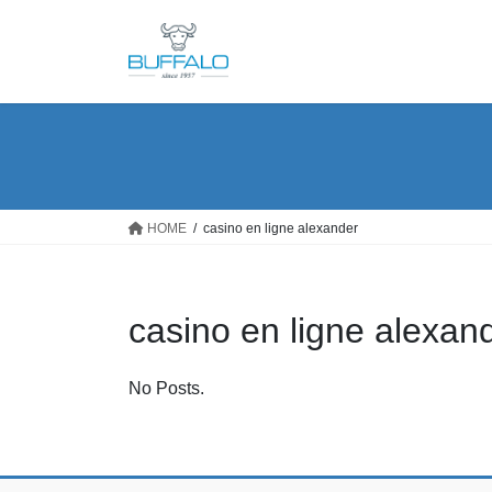
Skip
Skip
to
to
the
the
content
Navigation
HOME
casino en ligne alexander
casino en ligne alexan
No Posts.