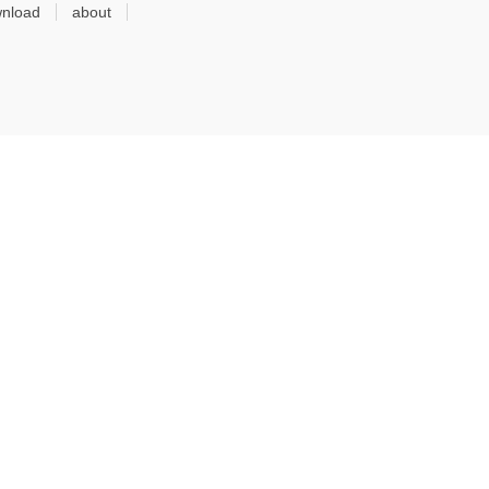
nload
about