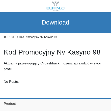
Skip
Skip
to
to
the
the
content
Navigation
Download
HOME
Kod Promocyjny Nv Kasyno 98
Kod Promocyjny Nv Kasyno 98
Aktualny przysługujący Ci cashback możesz sprawdzić w swoim
profilu. –
No Posts.
Product