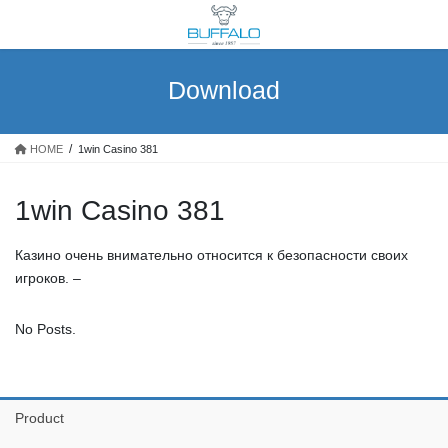
Skip
Skip
to
to
the
the
content
Navigation
Download
HOME
1win Casino 381
1win Casino 381
Казино очень внимательно относится к безопасности своих
игроков. –
No Posts.
Product