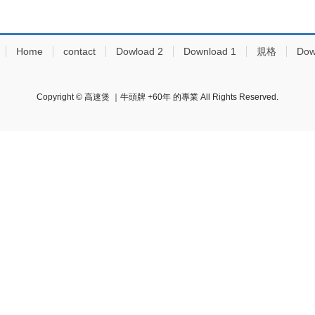
Home
contact
Dowload 2
Download 1
規格
Dow
Copyright © 高速煲 ｜牛頭牌 +60年 的專業 All Rights Reserved.