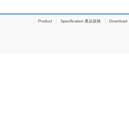
Product
Specification 產品規格
Download